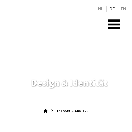
NL
DE
EN
Design & Identität
ENTWURF & IDENTITÄT