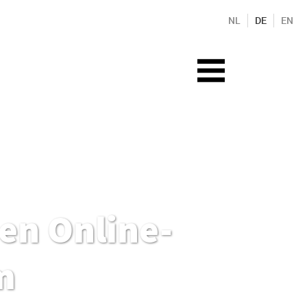
NL
DE
EN
nen Online-
m