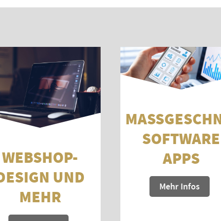
MASSGESCHNE
OFTWARE A
WEBSHOP-
PPS
DESIGN UND
Mehr Infos
MEHR