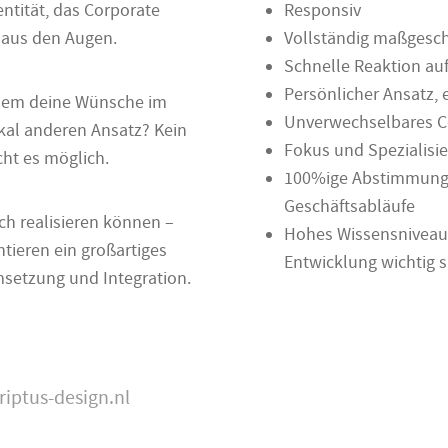
entität, das Corporate
Responsiv
 aus den Augen.
Vollständig maßgesch
Schnelle Reaktion a
Persönlicher Ansatz,
 dem deine Wünsche im
Unverwechselbares 
kal anderen Ansatz? Kein
Fokus und Spezialisi
ht es möglich.
100%ige Abstimmung 
Geschäftsabläufe
ich realisieren können –
Hohes Wissensniveau i
ntieren ein großartiges
Entwicklung wichtig s
msetzung und Integration.
riptus-design.nl