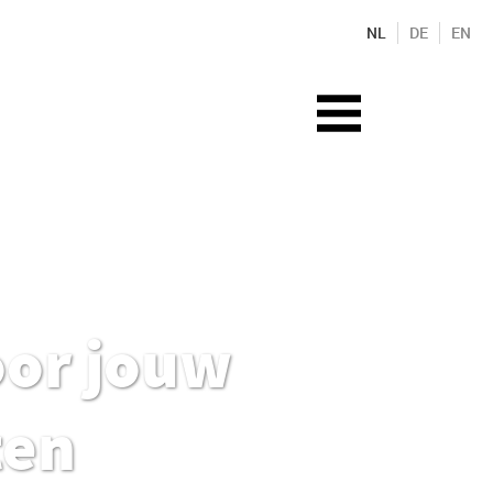
NL
DE
EN
oor jouw
ten