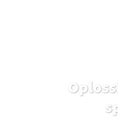
Oploss
s