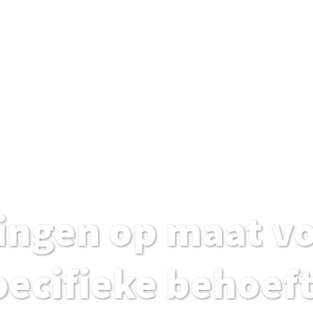
ingen op maat v
pecifieke behoef