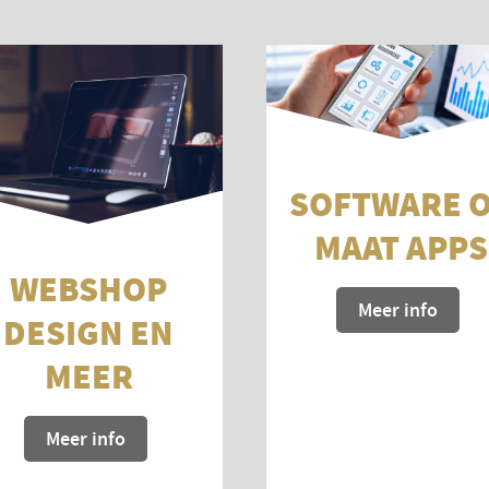
SOFTWARE 
MAAT APPS
WEBSHOP
Meer info
DESIGN EN
MEER
Meer info