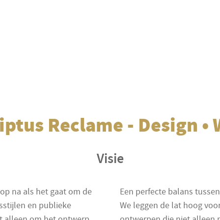
iptus Reclame - Design •
Visie
 op na als het gaat om de
Een perfecte balans tussen
sstijlen en publieke
We leggen de lat hoog voor
iet alleen om het ontwerp
ontwerpen die niet alleen 