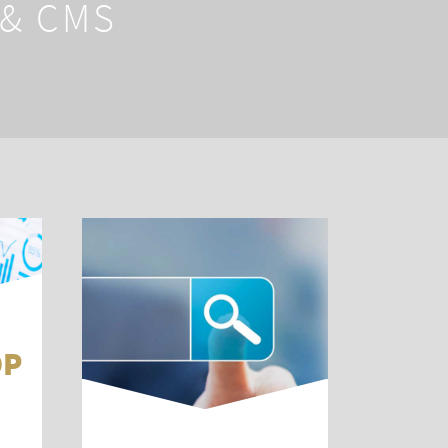
 & CMS
OP