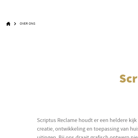
OVER ONS
Scr
Scriptus Reclame houdt er een heldere kijk
creatie, ontwikkeling en toepassing van hui
uitingen. Bij ons draait grafisch ontwerp n