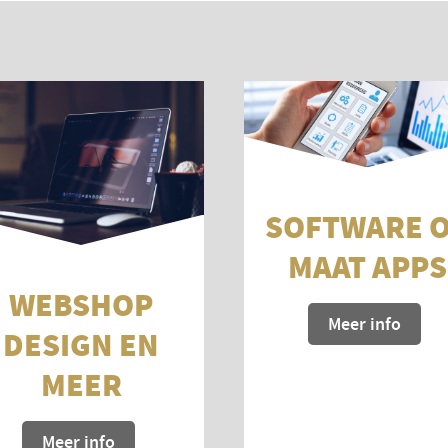
SOFTWARE 
MAAT APPS
WEBSHOP
Meer info
DESIGN EN
MEER
Meer info