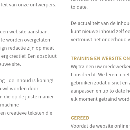
iteit van onze ontwerpers.
to date.
De actualiteit van de inhou
kunt nieuwe inhoud zelf e
 een website aanslaan.
vertrouwt het onderhoud v
este worden overgelaten
ign redactie zijn op maat
rg creatief. Een absoluut
TRAINING EN WEBSITE ON
euwe site.
Wij trainen uw medewerkers
Loosdrecht. We leren u het
ng - de inhoud is koning!
gebruiken zodat u snel en
n wil worden door
aanpassen en up to date 
n die op de juiste manier
elk moment getraind worde
ekmachine
en creatieve teksten die
GEREED
Voordat de website online