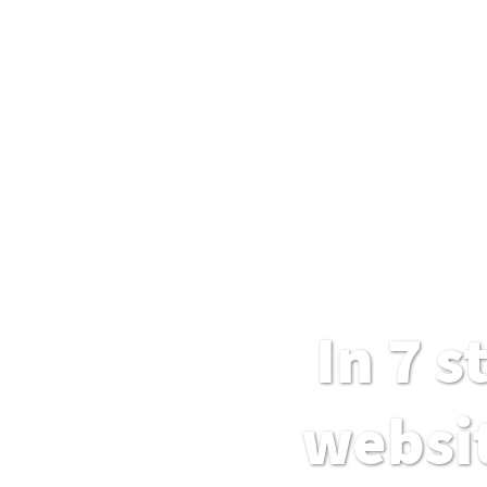
In 7 
websi