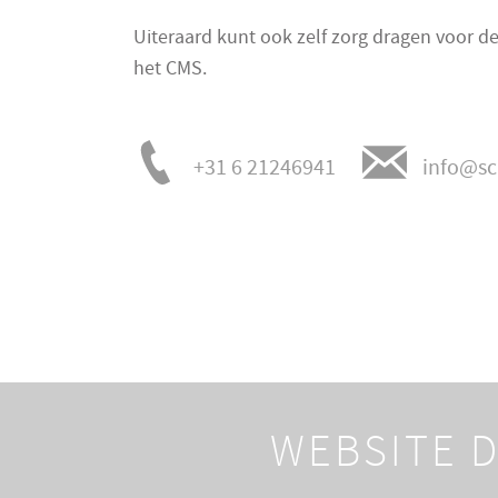
Uiteraard kunt ook zelf zorg dragen voor d
het CMS.
+31 6 21246941
info@sc
WEBSITE D