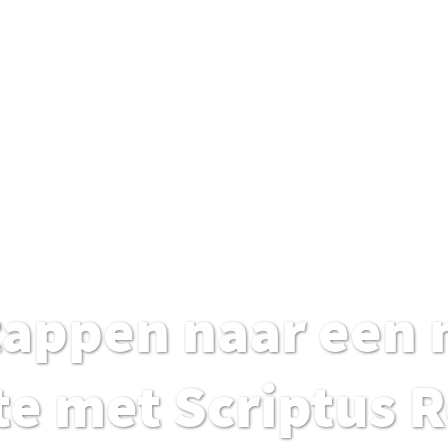
stappen naar een
te met Scriptus 