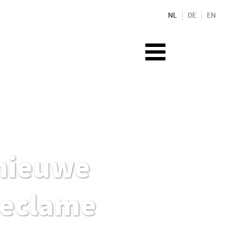
NL
DE
EN
 nieuwe
Reclame