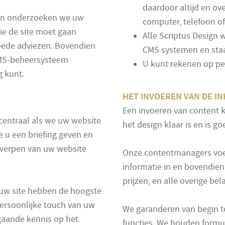
daardoor altijd en ov
en onderzoeken we uw
computer, telefoon of
ie de site moet gaan
Alle Scriptus Design 
goede adviezen. Bovendien
CMS systemen en staan
 CMS-beheersysteem
U kunt rekenen op pe
 kunt.
HET INVOEREN VAN DE I
Een invoeren van content 
 centraal als we uw website
het design klaar is en is g
 u een briefing geven en
werpen van uw website
Onze contentmanagers voer
informatie in en bovendien 
prijzen, en alle overige bel
 uw site hebben de hoogste
 persoonlijke touch van uw
We garanderen van begin to
gaande kennis op het
functies. We houden formul