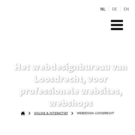
NL
DE
EN
Het webdesignbureau van
Loosdrecht, voor
professionele websites,
webshops
ONLINE & INTERACTIEF
WEBDESIGN LOOSDRECHT