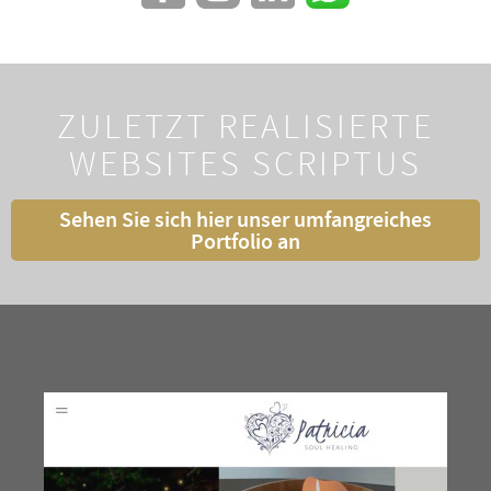
ZULETZT REALISIERTE
WEBSITES SCRIPTUS
Sehen Sie sich hier unser umfangreiches
Portfolio an