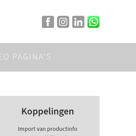
EO PAGINA'S
Koppelingen
Import van productinfo