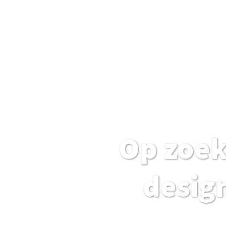
Op zoek
design