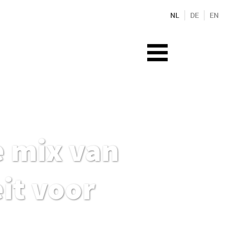
NL
DE
EN
e mix van
it voor