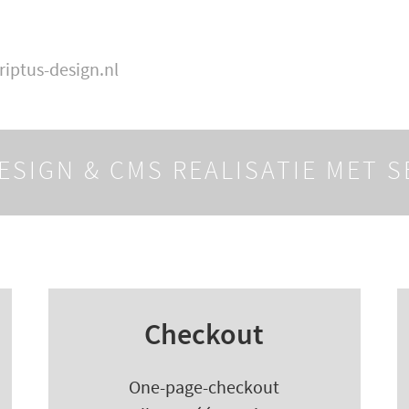
riptus-design.nl
ESIGN &
CMS REALISATIE MET S
Checkout
One-page-checkout