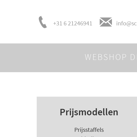
+31 6 21246941
info@sc
WEBSHOP D
Prijsmodellen
Prijsstaffels